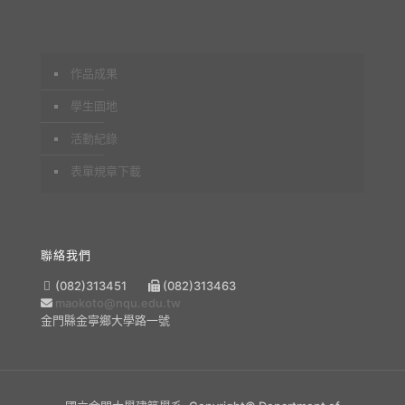
作品成果
學生園地
活動紀錄
表單規章下載
聯絡我們
(082)313451
(082)313463
maokoto@nqu.edu.tw
金門縣金寧鄉大學路一號