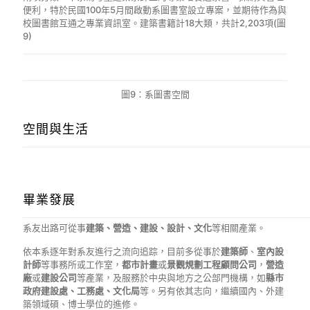
便利，特於民國100年5月間啟動系圖書室設立專案，並期待作為與
校圖書館互通之專業資訊室。建築書籍計18大類，共計2,203項(圖
9)
圖9：系圖書空間
空間與生活
畢業發展
系友出路可從事
建築、營造、建設、設計、文化
等相關產業。
依本系逐年對系友進行之流向追踪，目前多從事於
建築師
、
室內設
計師
等事務所或工作室，
都市計畫
或
景觀規劃工程顧問公司
，
營造
廠
或
建設公司
等產業，及服務於中央與地方之公部門機構，如
縣市
政府建設處、工務處、文化局
等。另有依其志向，繼續國內、外建
築領域碩、博士學位的進修。