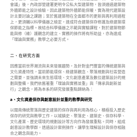
會議」後，內政部營建署更明令公私大型建築物，皆須通過建築物
外牆節能之設計檢驗，因此建築物外牆節能保暖，實為現代建築設
計主要討論之課題；至於舊建築物在全面都市的更新與再利用過程
上，更須輔以科學儀器之檢定，達成符合建築保存修護及綠建築環
保節能之指標。故結合科學儀器之示範與實驗課程，對於建築物節
能與修（維）護觀念的建立、實務的操作將有所助益，亦為達成
「理論與實務」教學之必要方式。
二、在研究方面
因應當前世界潮流與未來發展趨勢，及針對金門豐富的傳統建築與
文化資產特性，當前節能環保、綠建築觀念、聚落規劃與社區營造
之需要，並強調未來生態環境、文化創意產業及數位建築設計的規
劃與整備，我們依舊著重「理論與實務並重」與「傳承與創新並
行」之觀念，將為本系的研究發展重點歸納為：
a、文化資產保存與創意設計並重的教學與研究
以閩南傳統聚落與歷史建築的保存與再利用為核心，積極投入歷史
保存的研究與教學工作，以城鎮史、聚落史、建築史、保存科學、
文化產業、歷史環境的規劃設計等方向作為發展重點。同時，組成
創意設計教學群，透過設計案例操作，讓學生理解設計與保存相融
合之觀念與能力。