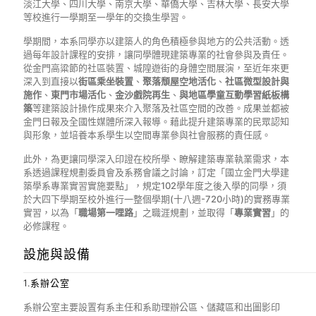
淡江大學、四川大學、南京大學、華僑大學、吉林大學、長安大學
等校進行一學期至一學年的交換生學習。
學期間，本系同學亦以建築人的角色積極參與地方的公共活動。透
過每年設計課程的安排，讓同學體現建築專業的社會參與及責任。
從金門高粱節的社區裝置、城隍遊街的身體空間展演，至近年來更
深入到直接以
街區乘坐裝置
、
聚落頹屋空地活化
、
社區微型設計與
施作
、
東門市場活化
、
金沙戲院再生
、
與地區學童互動學習紙板構
築
等建築設計操作成果來介入聚落及社區空間的改善。成果並都被
金門日報及全國性媒體所深入報導。藉此提升建築專業的民眾認知
與形象，並培養本系學生以空間專業參與社會服務的責任感。
此外，為更讓同學深入印證在校所學、瞭解建築專業執業需求，本
系透過課程規劃委員會及系務會議之討論，訂定「國立金門大學建
築學系專業實習實施要點」，規定102學年度之後入學的同學，須
於大四下學期至校外進行一整個學期(十八週-720小時)的實務專業
實習，以為「
職場第一哩路
」之職涯規劃，並取得「
專業實習
」的
必修課程。
設施與設備
1.系辦公室
系辦公室主要設置有系主任和系助理辦公區、儲藏區和出圖影印