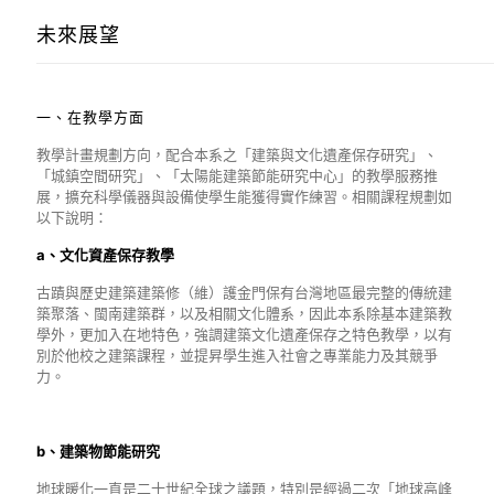
未來展望
一、在教學方面
教學計畫規劃方向，配合本系之「建築與文化遺產保存研究」、
「城鎮空間研究」、「太陽能建築節能研究中心」的教學服務推
展，擴充科學儀器與設備使學生能獲得實作練習。相關課程規劃如
以下說明：
a、文化資產保存教學
古蹟與歷史建築建築修（維）護金門保有台灣地區最完整的傳統建
築聚落、閩南建築群，以及相關文化體系，因此本系除基本建築教
學外，更加入在地特色，強調建築文化遺產保存之特色教學，以有
別於他校之建築課程，並提昇學生進入社會之專業能力及其競爭
力。
b、建築物節能研究
地球暖化一直是二十世紀全球之議題，特別是經過二次「地球高峰