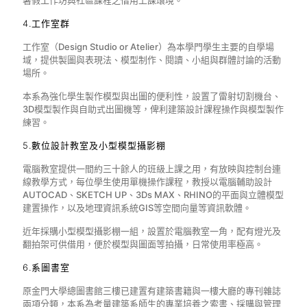
暑假工作坊與社區課程之借用上課環境。
4.工作室群
工作室（Design Studio or Atelier）為本學門學生主要的自學場
域，提供製圖與表現法、模型制作、閱讀、小組與群體討論的活動
場所。
本系為強化學生製作模型與出圖的便利性，設置了雷射切割機台、
3D模型製作與自助式出圖機等，俾利建築設計課程操作與模型製作
練習。
5.數位設計教室及小型模型攝影棚
電腦教室提供一間約三十餘人的班級上課之用，有放映與控制台連
線教學方式，每位學生使用單機操作課程，教授以電腦輔助設計
AUTOCAD、SKETCH UP、3Ds MAX、RHINO的平面與立體模型
建置操作，以及地理資訊系統GIS等空間向量等資訊軟體。
近年採購小型模型攝影棚一組，設置於電腦教室一角，配有燈光及
翻拍架可供借用，便於模型與圖面等拍攝，日常使用率極高。
6.系圖書室
原金門大學總圖書館三樓已建置有建築書籍與一樓大廳的專刊雜誌
兩項分類，本系為考量建築系師生的專業培養之索書、採購與管理