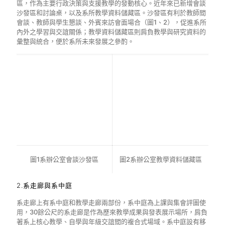
區，作為主要行政決策與支援教學的發動核心。近年來已新增會談
沙發區和討論桌，以及系所教學資料儲藏區。沙發區有利於教師間
會談、教師與學生懇談、外賓來訪會面場合（圖1、2），促進系所
內外之學習與交誼關係；教學資料儲藏區則肩負教學與研究資料的
彙整與統合，便於系所未來發展之參酌。
圖1系辦公室會談沙發區
圖2系辦公室教學資料儲藏區
2.系走廊與系中庭
系走廊上有系中庭和教學走廊兩部份，系中庭為上課與集會評圖使
用，30餘公尺的系走廊是作為歷來教學成果與發表展示場所，肩負
著系上核心教學、自學與年級交誼間的複合式場域。系中庭設有移