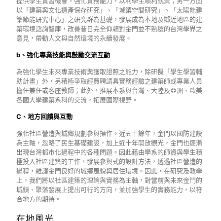
提供學生實習機會，強化實務能力，以利學生順利就業；另一方面
以「建築與文化遺產保存研究」、「城鎮空間研究」、「太陽能建
築節能研究中心」之研究群為基礎，發展成為本地及鄰近地區的建
築環境諮詢智庫，改善昔日完全仰賴對金門並不熟稔的台灣學界之
意見，帶動人文與自然環境的永續發展。
b、強化專業技能與鼓勵交流互動
為強化學生未來專業技術與獲取證照之能力，除研擬「學生學習輔
助計畫」外，另積極爭取經費聘請具實務經驗之建築師或專業人員
擔任兼任或客座教師；此外，推展本系與台灣、大陸及亞洲、歐美
各國大學建築系科的交流，拓展國際視野。
C、地方回饋與互動
強化社區營造與城鄉規劃參與操作。近五十餘年，金門以國防建設
為主軸，忽略了民生基礎建設，加上近十年開放觀光，金門也逐漸
出現台灣都市化過程中的各種問題。因此藉由學系的師資與學生積
極投入社區建築的工作，發展參與式的設計方法，透過社區營造的
過程，維護金門良好的城鄉風貌與居住環境。因此，在研究及教學
上，我們將以社區建築的理論與實務為主軸，對當前與未來金門的
城鎮、聚落發展上提出可行的方向，並加強學生的實務能力，以符
合地方的期待。
在地風光