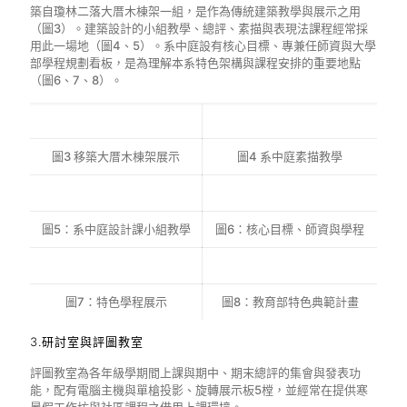
築自瓊林二落大厝木棟架一組，是作為傳統建築教學與展示之用
（圖3）。建築設計的小組教學、總評、素描與表現法課程經常採
用此一場地（圖4、5）。系中庭設有核心目標、專兼任師資與大學
部學程規劃看板，是為理解本系特色架構與課程安排的重要地點
（圖6、7、8）。
圖3 移築大厝木棟架展示
圖4 系中庭素描教學
圖5：系中庭設計課小組教學
圖6：核心目標、師資與學程
圖7：特色學程展示
圖8：教育部特色典範計畫
3.研討室與評圖教室
評圖教室為各年級學期間上課與期中、期末總評的集會與發表功
能，配有電腦主機與單槍投影、旋轉展示板5樘，並經常在提供寒