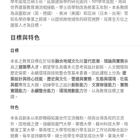
學年度成立碩士班，延展建築學的研究面向。101學年度起，為與
世界建築教育潮流相接軌，學士班學制改為修業五年制。本系教師
為涵蓋歐洲（英、德國）、美洲（美國）和亞洲（日本、台灣）等
知名學府畢業之師資，以提供跨地域性的研究視野，培育全方位之
建築人才為目標。
目標與特色
目標
本系之教育目標在於培養
融合地域文化
與
當代思潮
、
理論與實務
兼
具之
建築學人才
。期望學生具備多元思考與設計創新、人文關懷與
歷史探索、永續環境與技術整合等基本素養。因此課程上分為:
建
築設計與核心技能
、
歷史與文化
、
營建與實務
、
生態與環境
、
社區
與都市
等五大類，訓練學生之設計
創新能力
、
文資修復能力
、
實務
實踐能力
、
永續整合能力
、
環境規劃能力
等，以為教育目標之實
踐。
特色
本系自創系以來即積極拓展合作交流機制。除與台灣各校的交流
外，因地緣之便，接續與廈門大學、華僑大學、蘇州科技大學、哈
爾濱工業大學、華南理工大學等校進行學生設計工作坊與聯合設計
競賽。每年並持續有學、碩士班學生申請至成功大學、東海大學、