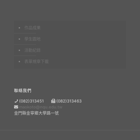
作品成果
學生園地
活動紀錄
表單規章下載
聯絡我們
(082)313451
(082)313463
maokoto@nqu.edu.tw
金門縣金寧鄉大學路一號