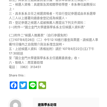
二、候選人資格：具建築及其相關學術學歷，本系專任副教授以
上。
三、具本系系主任之候選資格者，可自行登記參選或由本系選舉
人二人以上連署向遴委會登記成為候選人。
四、登記參選之候選人或被推薦人應提出下列文件資料：
(一)附件一
“國立金門大學建築學系系主任候選人資料表”
(二)附件二
“候選人推薦表”（自行參選免附）
(三)107年6月26日（二）中午12:10進行審查與票選，請候選人準
備15分鐘內之自我簡介與治系理念說明。
五、上述候選人資料（表格如附）請於 107年6月22日(五)下午
17:30前送
至「國立金門大學建築學系系主任遴薦委員會」收。
六、聯絡人：周寀綦助理
電話：（082）313451
Share this :
Facebook
Twitter
Line
WeChat
建築學系助理