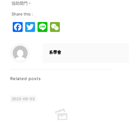
協助開門。
Share this :
Facebook
Twitter
Line
WeChat
系學會
Related posts
2023-06-03