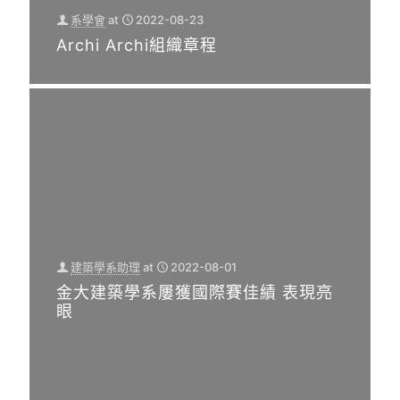
照/
記者
系學會
at
2022-08-23
建築學系助理
at
2022-08-23
金門
Archi Archi組織章程
陳森
111學年度新生入學線上說明會
報導
照/
國立
金門
金門
報導
大學
國立
建
金門
[…]
大學
為
0
[…]
建築學系助理
at
2022-08-01
金大建築學系屢獲國際賽佳績 表現亮
0
2
眼
0
2
3
-
0
3