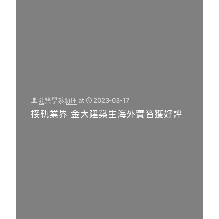
建築
築類
培
學系
院校
[…]
於5
[…]
[…]
0
0
0
建築學系助理
at
2023-03-17
接軌業界 金大建築生海外實習獲好評
2
0
2
2
0
3
2
-
3
0
-
3
0
-
3
2
-
5
1
7
金