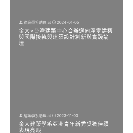
學
合
年
系
系
辦
新
老
碩
邁
秀
師
建築學系助理
at
2024-01-05
士
向
獎
李
金大×台灣建築中心合辦邁向淨零建築
生
淨
獲
俊
與國際接軌與建築設計創新與實踐論
金
零
佳
凱
壇
榜
建
績
榮
題
築
表
獲
名
與
現
芬
榮
國
亮
蘭
獲
際
眼
國
錄
接
際
系所
消息
取
軌
設
博
與
計
【勁
士
建
大
建築學系助理
at
2023-11-03
報記
班
築
獎
金大建築學系亞洲青年新秀獎獲佳績
者于
系所
設
系所
表現亮眼
消息
消息