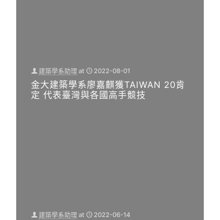
-
1
7
接
軌
業
建築學系助理
at
2022-08-01
界
金大建築學系廖嘉麒獲TAIWAN 20肯
金
定 代表臺灣與各國高手競技
大
建
築
生
海
外
實
習
獲
建築學系助理
at
2022-06-14