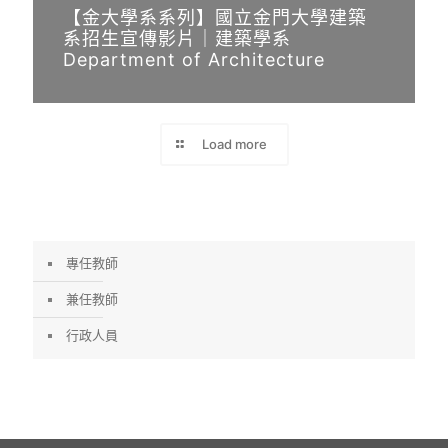
好
【金大學系系列】國立金門大學建築
評
系招生宣傳影片｜建築學系
即時
Department of Architecture
消息
,
學校
消息
,
Load more
系所
消息
國立
金門
專任教師
大學
建築
兼任教師
學系
行政人員
為培
養學
生專
業競