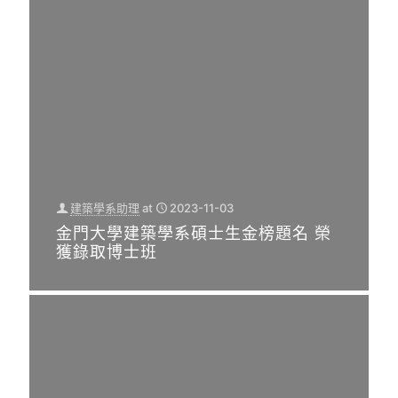
郁
計
金/
創
［台
國立
新
金門
灣新
金門
與
報
聞
大學
實
導】
雲］
建築
踐
國立
記者
學系
論
金門
陳森
壇
師生
大學
照/
系所
再次
建築
消息
建築學系助理
at
2023-11-03
金門
建築學系助理
at
2023-11-03
發揮
學系
金門大學建築學系碩士生金榜題名 榮
報導
台灣之光！ 金大建築系老師李俊凱榮
學術
金大
師生
獲錄取博士班
獲芬蘭國際設計大獎
國立
專業
×台
[…]
金門
能
灣建
大學
力，
0
築中
建
該學
心合
[…]
系
辦邁
[…]