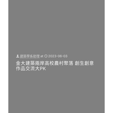
業
拜
高
評
會
校
圖
海
農
新
外
村
創
實
聚
意
習
落
金
機
創
門
構
生
建築學系助理
at
2023-06-03
老
展
創
金大建築兩岸高校農村聚落 創生創意
街
現
意
作品交流大PK
聚
國
作
落
際
品
將
接
交
再
軌
流
現
大
即時
消息
風
PK
,
學校
華
即時
消息