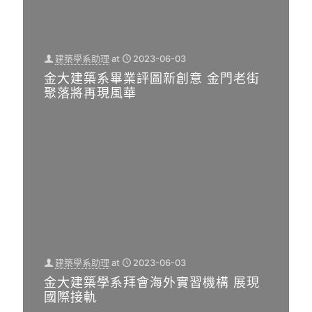
向淨
0
零建
0
築與
國際
建築學系助理
at
2023-06-03
金大建築系畢業評圖新創意 金門老街
接軌
2
2
2
聚落將再現風華
0
0
0
與建
2
2
2
3
3
3
築設
-
-
-
0
0
0
[…]
6
6
6
-
-
-
0
0
0
0
3
3
3
金
金
金
大
大
大
建
建
建
建築學系助理
at
2023-06-03
築
築
築
金大建築學系拜會海外實習機構 展現
系
學
兩
國際接軌
畢
系
岸