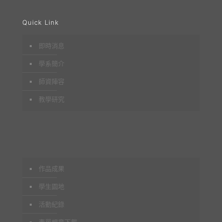
爭
Quick Link
力，
補充
即時消息
理論
學系簡介
基
[…]
師資陣容
教學研究
0
2
2
2
0
0
0
2
2
2
3
2
2
作品成果
2
-
-
-
0
0
1
1
2
學生園地
3
1
0
3
-
-
-
-
1
1
1
活動紀錄
0
7
1
3
3