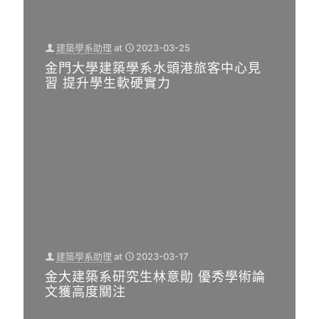
消息
即時
,
,
消息
系所
學校
,
消息
消息
學校
,
建築學系助理
at
2023-03-25
消息
系所
,
金門大學建築學系水頭港旅客中心見
【記
消息
系所
習 提升學生軟硬實力
消息
者廖
（記
宥
（記
者
婷/
者
江文
金門
江文
賓
報
賓
金門
導】
金門
報
國立
報
導）
金門
導）
第八
大學
建築學系助理
at
2023-03-17
國立
屆海
建築
金大建築系研究生林意勛 優秀學術論
金門
峽兩
學系
文獲高度關注
大學
岸建
為了