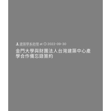
獲
升
高
學
度
生
關
軟
注
硬
即時
實
消息
,
力
建築學系助理
at
2022-09-30
學校
即時
消息
金門大學與財團法人台灣建築中心產
消息
,
學合作備忘錄簽約
,
系所
學校
消息
消息
,
系所
［台
消息
灣新
聞
［台
雲〕
灣新
記者
聞
陳森
雲］