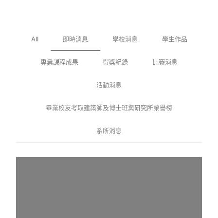
2
2
2
0
0
0
2
2
2
4
3
3
All
即時消息
學校消息
學生作品
-
-
-
2
0
1
1
0
專業課程成果
1
1
得獎紀錄
比賽消息
1
2
-
-
-
3
0
0
0
-
活動消息
5
3
3
1
1
-
畢業校友考取建築師及博士班與研究所榮譽榜
金
金
台
0
3
大
大
灣
系所消息
×
建
之
金
台
築
光
門
灣
學
！
大
建
系
金
學
築
亞
大
建
中
洲
建
築
心
青
築