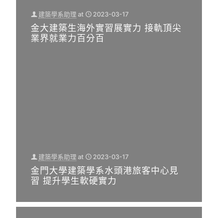
金
門
建築學系助理
at
2023-03-17
大
大
金大建築生海外實習展實力 接軌頂尖
建
學
業界就業力百分百
築
建
系
築
研
學
究
系
生
水
林
頭
意
港
勛
旅
優
客
秀
建築學系助理
at
2023-03-17
中
建築學系助理
at
2022-10-13
學
金門大學建築學系水頭港旅客中心見
系學會
at
2022-11-11
心
112學年度 建築學系 碩士班甄試招生
習 提升學生軟硬實力
術
建築書展
入學
見
論
習
文
提