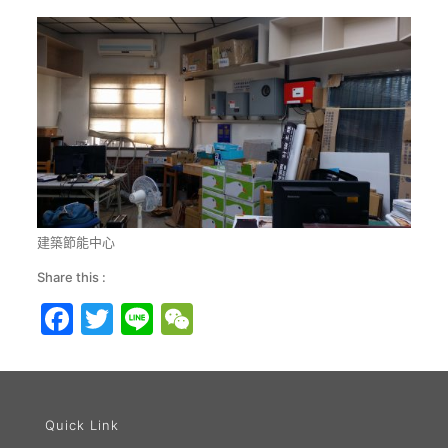
建築節能中心
Share this :
Facebook
Twitter
Line
WeChat
Quick Link