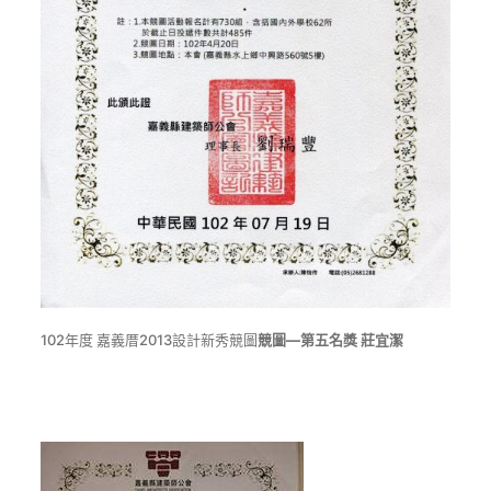
102年度 嘉義厝2013設計新秀競圖
競圖
—
第五名獎
莊宜潔