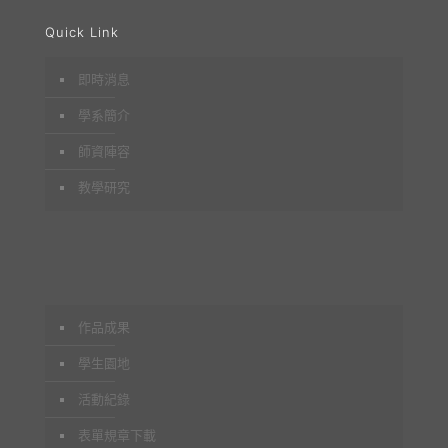
Quick Link
即時消息
學系簡介
師資陣容
教學研究
作品成果
學生園地
活動紀錄
表單規章下載