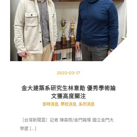
2023-03-17
金大建築系研究生林意勛 優秀學術論
文獲高度關注
即時消息
,
學校消息
,
系所消息
［台灣新聞雲〕記者 陳森照/金門報導 國立金門大
學建 […]