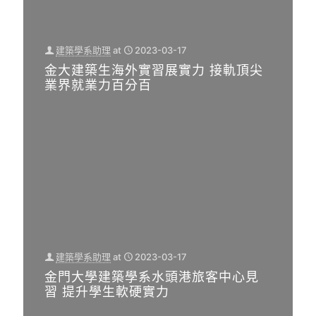
建築學系助理
at
2023-03-17
金大建築生海外實習展實力 接軌頂尖
業界就業力百分百
建築學系助理
at
2023-03-17
建築學系助理
at
2022-10-13
金門大學建築學系水頭港旅客中心見
系學會
at
2022-11-11
112學年度 建築學系 碩士班甄試招生
習 提升學生軟硬實力
建築書展
入學