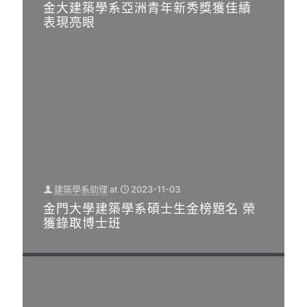
金大建築學系亞洲青年新秀獎獲佳績
表現亮眼
建築學系助理
at
2023-11-03
建築學系助理
at
2023-11-03
金門大學建築學系碩士生金榜題名 榮
台灣之光！ 金大建築系老師李俊凱榮
獲錄取博士班
獲芬蘭國際設計大獎