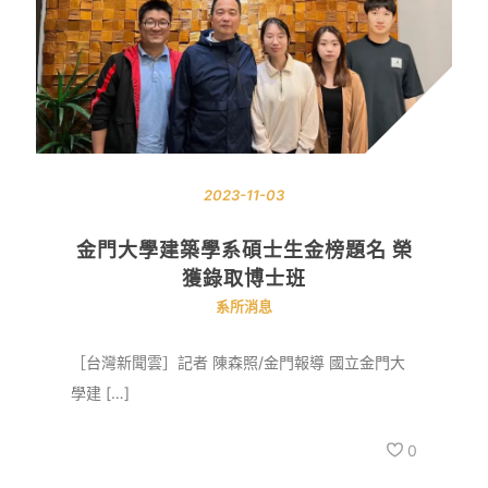
2023-11-03
金門大學建築學系碩士生金榜題名 榮
獲錄取博士班
系所消息
［台灣新聞雲］記者 陳森照/金門報導 國立金門大
學建 […]
0