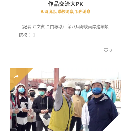
作品交流大PK
即時消息
,
學校消息
,
系所消息
（記者 江文賓 金門報導） 第八屆海峽兩岸建築類
院校 […]
0