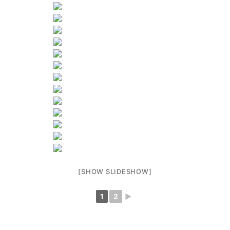
[SHOW SLIDESHOW]
1
2
►