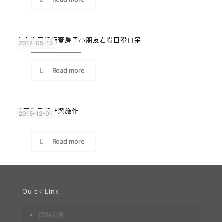
金大生用紙板蓋房子小朋友看得目瞪口呆
2017-05-12
Read more
社區微型設計與施作
2015-12-01
Read more
Quick Link
即時消息