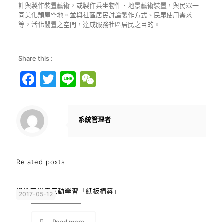
計與製作裝置藝術，或製作乘坐物件、地景藝術裝置，與民眾一
同美化頹屋空地。並與社區居民討論製作方式、民眾使用需求
等，活化閒置之空間，達成服務社區居民之目的。
Share this :
Facebook
Twitter
Line
WeChat
系統管理者
Related posts
與地區學童互動學習「紙板構築」
2017-05-12
Read more