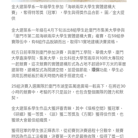
金大建築學系一年級學生參加「海峽兩岸大學生實體建構大
賽」，奪得特等獎（冠軍），學生與得獎作品合影。 圖／金大提
供
金大建築系一年級在4月下旬派出8組學生赴廈門市集美大學參與
「廈門市第二屆海峽兩岸大學生實體建構大賽」複賽，在59組參
賽隊伍中，有6組作品脫穎而出，取得1:1實地建構決賽資格。
校方日前率隊到廈門參加決賽，與廈門工學院、華僑大學、廈門
大學嘉庚學院、集美大學、台北科技大學等兩岸共10所大專院校
一起競賽。這次競賽的實體建構形式為占地不超過9平方米的單層
建築物，建構型式為閱讀空間，並提倡節能、
環保
功能，學生必
須用瓦楞紙板於兩天時間內親手搭建完成。
25組決賽入選團隊於廈門市湖里區萬達廣場一較高下，在將近30
小時的競賽中，考驗的不只是設計，也包含整個團隊的體力和默
契。
金大建築系學生作品大獲評審青睞，其中《填格空間》獲冠軍、
《研續》獲一等獎、《談》獲二等獎及《方閣》獲得佳作獎，也
獲頒大會最佳組織獎。
獲得冠軍的學生張正輝表示，從初賽到決賽過程十分艱辛，競賽
時因為作品工法複雜，決賽第一天也是最晚收隊，但得了獎一切