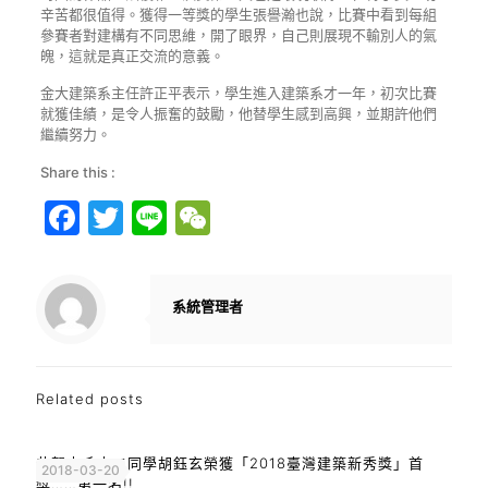
辛苦都很值得。獲得一等獎的學生張譽瀚也說，比賽中看到每組
參賽者對建構有不同思維，開了眼界，自己則展現不輸別人的氣
魄，這就是真正交流的意義。
金大建築系主任許正平表示，學生進入建築系才一年，初次比賽
就獲佳績，是令人振奮的鼓勵，他替學生感到高興，並期許他們
繼續努力。
Share this :
Facebook
Twitter
Line
WeChat
系統管理者
Related posts
恭賀本系大二同學胡鈺玄榮獲「2018臺灣建築新秀獎」首
2018-03-20
獎……第一名!!