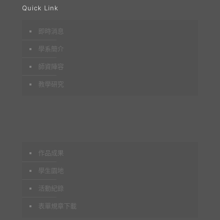
Quick Link
即時消息
學系簡介
師資陣容
教學研究
作品成果
學生園地
活動紀錄
表單規章下載