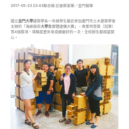
2017-05-23 23:43聯合報 記者
蔡家蓁
／金門報導
國立
金門大學
建築學系一年級學生最近參加廈門市土木建築學會
主辦的「海峽兩岸
大學生
實體建構大賽」，勇奪特等獎（冠軍）
等4個獎項，堪稱是歷年來成績最好的一次，全校師生都相當開
心。