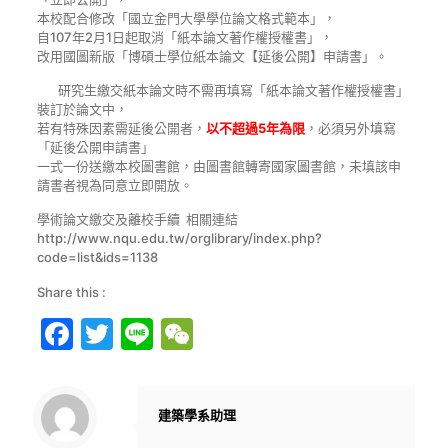
本校配合修改「國立金門大學學位論文格式範本」，
自107年2月1日起取消「紙本論文著作權授權書」，
改用國圖新版「博碩士學位紙本論文【延後公開】申請書」。
研究生繳交紙本論文時不需再填寫「紙本論文著作權授權書」
裝訂於論文中，
若有特殊因素需延後公開者，
以不超過
5年為限
，必須另外填寫
「延後公開申請書」
一式一份送繳本校圖書館，由圖書館轉寄國家圖書館，未填該申
請書者視為同意立即開放。
學術論文繳交及離校手續 相關連結
http://www.nqu.edu.tw/orglibrary/index.php?
code=list&ids=1138
Share this :
Facebook
Twitter
Line
WeChat
建築學系助理