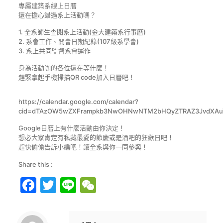
專屬建築系線上日曆
還在擔心錯過系上活動嗎？
1. 全系師生查閱系上活動(金大建築系行事曆)
2. 系會工作、開會日期紀錄(107級系學會)
3. 系上共同監督系會運作
身為活動咖的各位還在等什麼！
趕緊拿起手機掃描QR code加入日曆吧！
https://calendar.google.com/calendar?
cid=dTAzOW5wZXFrampkb3NwOHNwNTM2bHQyZTRAZ3JvdXAuY
Google日曆上有什麼活動由你決定！
想必大家肯定有私藏最愛的節慶或是酒吧的狂歡日吧！
趕快偷偷告訴小編吧！讓全系與你一同參與！
Share this :
Facebook
Twitter
Line
WeChat