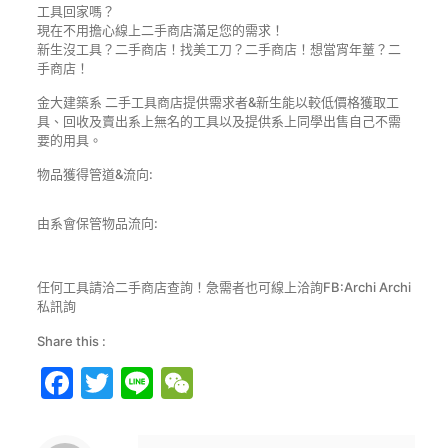
工具回家嗎？
現在不用擔心線上二手商店滿足您的需求！
新生沒工具？二手商店！找美工刀？二手商店！想當宵年蕫？二
手商店！
金大建築系 二手工具商店提供需求者&新生能以較低價格獲取工
具、回收及賣出系上無名的工具以及提供系上同學出售自己不需
要的用具。
物品獲得管道&流向:
由系會保管物品流向:
任何工具請洽二手商店查詢！急需者也可線上洽詢FB:Archi Archi
私訊詢
Share this :
Facebook
Twitter
Line
WeChat