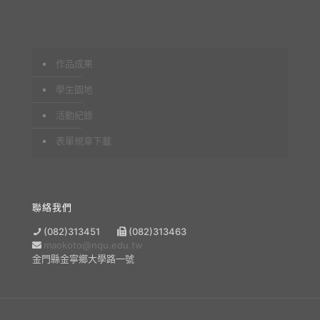
作品成果
學生園地
活動紀錄
表單規章下載
聯絡我們
(082)313451
(082)313463
maokoto@nqu.edu.tw
金門縣金寧鄉大學路一號