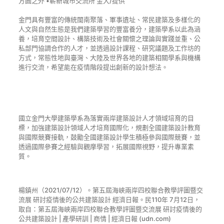
方圓之外 •嶄新城市交流所 金大/提供
金門具有豐富的傳統閩南聚落、軍事遺址、常民建築及多樣化的
人文與自然生態是我們建築學習的豐富養分，建築學系以此為涵
養，培育空間設計、構築技術及社會關懷之理論與實踐並重、公
私部門協調合作的人才，並透過設計課程、研究議題及工作坊的
方式，常態性地與臺灣、大陸及世界各地的建築相關學系與機構
進行交流，希望能在疫情階段提出創新的設計想法。
國立金門大學建築學系為落實兩岸建築設計人才領域培育的目
標，加強建築設計領域人才培育國際化，規劃全國建築設計教育
與國際競賽接軌，鼓勵全國建築設計學生積極參與國際競賽，並
透過國際參賽之經驗與觀摩學習，拓展國際視野，提升專業素
質。
楊鎮州（2021/07/12）。第五屆海峽兩岸四校聯合教學評圖暨交
流展 研討疫情後的公共建築設計 經濟日報。民110年 7月12日，
取自：
第五屆海峽兩岸四校聯合教學評圖暨交流展 研討疫情後的
公共建築設計 | 產學研訓 | 商情 | 經濟日報 (udn.com)