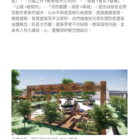
起」、「方圓之外 •嶄新城市交流所」、「漸層 •會見 •建構」、
「山城 •避居所」、「活性載體 – 涵容 •築城」，提出自給自足微
型都市更新的城市，以水平與垂直綠化綠建築，透過健康建築、
療癒建築、智慧建築等手法管制、自然通風採光等形塑防疫建築
設體概念。防疫大作戰，建築界更不可缺席，應與環境共融，並
具有人性化讓身、心、靈獲得紓壓空間設計。