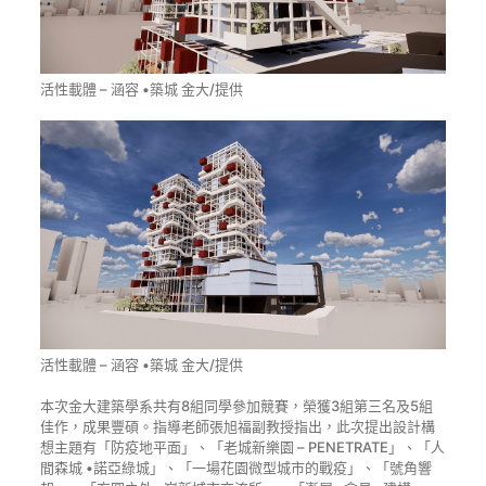
活性載體 – 涵容 •築城 金大/提供
活性載體 – 涵容 •築城 金大/提供
本次金大建築學系共有8組同學參加競賽，榮獲3組第三名及5組
佳作，成果豐碩。指導老師張旭福副教授指出，此次提出設計構
想主題有「防疫地平面」、「老城新樂園 – PENETRATE」、「人
間森城 •諾亞綠城」、「一場花園微型城市的戰疫」、「號角響