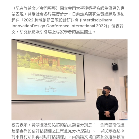
（記者許益文／金門報導）國立金門大學建築學系師生優異的專
業表現，普受社會各界高度肯定，日前該系研究生黃靖騰及吳祐
超在「2022 跨域創新國際設計研討會 (Interdisciplinary
InnovationDesign Conference International 2022)」發表論
文，研究觀點吸引會場上專家學者的高度關注。
校方表示，黃靖騰及吳祐超的論文題目分別是︰「金門閩南傳統
建築委外民宿評估指標之民眾意見分析探討」、「以民眾觀點探
討軍眷村活化再利用評估指標」，兩篇論文均由該系張旭福教授