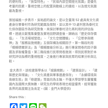
的便利性」、「房型特色」、「民宿內部空間燈光氛圍」是優先
考量的因素，重視空間上的配置與動線上的連結，以及燈光氛圍
最為重視。
張旭福進一步表示，吳祐超的論文，是以全臺灣 52 處具有文化資
產身份軍眷村作為研究範圍及限制，並以其中 13 處列管為眷村文
化保存園區作為研究對象，來探討軍眷村活化再利用的評估指
標。透過文獻蒐集彙整及實地田野調查後，歸納出「歷史保存價
值」、「生活場域營造」、「文化空間體驗」、「公眾參與精
神」及「服務設施規劃」五個架構及相關因子。第一階段利用
「模糊德爾菲法」及「模糊層級分析法」進行專家問卷的因子篩
選及求取權重值。第二階段進行民眾問卷施測，得到民眾對於本
研究評估指標的重視程度，之後進行專家與民眾的結果分析與比
較。
金大表示，該校建築學系以「城鎮規劃」、「建築設計」、「建
築歷史與理論」、「文化資產與軍事遺產保存」、「永續環境與
島嶼生態」與「綠建築」等面向為主軸，不僅大學部學生屢獲獲
國內及國際大獎無數，研究生的學術表現也相當優秀，經常獲致
各界的高度關注及肯定。(圖：金門大學提供)
Share this :
Facebook
Twitter
Line
WeChat