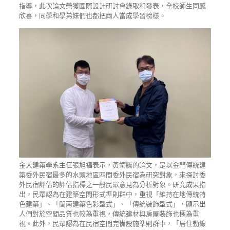
指導，此次論文榮獲國際設計研討會錄取和發表，全校師生同感
欣喜，同學和學弟妹們也都把兩人當成學習榜樣。
金大建築學系主任張旭福表示，黃靖騰的論文，是以金門傳統建
築委外民宿最多的水頭地區四間委外民宿為研究對象，來探討委
外民宿評估的評估指標之一般民眾意見為分析對象。研究成果指
出，民眾認為在建築空間形式準則群中，重視「維持在地傳統特
色建築」、「閩南建築色彩型式」、「傳統裝飾型式」，顯示出
人們對於空間品質也較為重視，傳統建材與房屋裝飾也極為重
視。此外，民眾認為在民宿空間完備設施準則群中，「居住動線