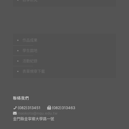
作品成果
學生園地
活動紀錄
表單規章下載
聯絡我們
(082)313451
(082)313463
maokoto@nqu.edu.tw
金門縣金寧鄉大學路一號