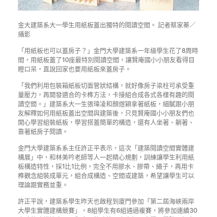
金大建築系大一學生用紙板蓋出獨特的閱讀空間。 記者蔡家蓁／
攝影
「用紙板也可以蓋房子？」金門大學建築系一年級學生花了8周時
間，用紙板蓋了10座最特別閱讀空間，讓賢庵國小小朋友看得目
瞪口呆，直說回家也要用紙板來蓋房子。
「我們利用包裝箱紙板切面管狀結構，就好像房子梁柱可承受重
量壓力，再開發適合的卡榫方法，卡接組合成各式各樣有趣的閱
讀空間。」建築系大一生張瑋凌和顏煜穎拿著紙板，細膩跟小朋
友解釋如何用紙板蓋出空間與建築後，只見賢庵國小小朋友們也
開心學習組裝紙板，學習搭蓋簡單的構造，還有人坐著、躺著、
靠著紙房子閱讀。
金門大學建築系系主任許正平表示，這次「建築閱讀空間實體建
構展」中，和林美吟老師等人一起精心規劃，訓練讓學生利用紙
板構造特性，採1比1比例，完全不用膠水、膠帶、繩子，再用卡
榫觀念組裝成單元，組合成構造、空間或建築，希望讓學生可以
理論跟實務並重。
許正平說，建築系學生昨天也啟程到廈門參加「第二屆海峽兩岸
大學生實體建構競賽」，8組學生有6組通過複賽，將參加連續30