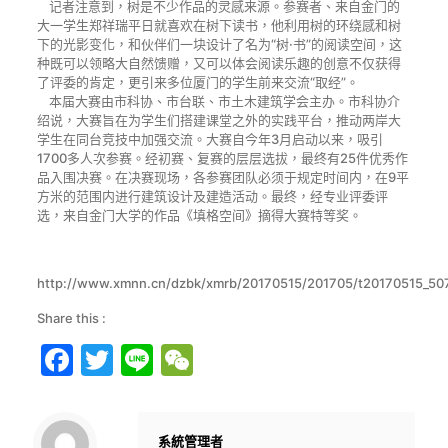
记者注意到，树是不少作品的灵感来源。参赛者、来自金门的
大一学生郑祥瑞平日就喜欢在树下读书，他利用树的环绕感和树
下的光影变化，和伙伴们一块设计了名为“树·书”的阅读空间，这
种既可以领略大自然馈赠，又可以体会阅读乐趣的创意不仅获得
了评委的肯定，更引来多位厦门的学生前来交流“取经”。
本届大赛由市科协、市台联、市土木建筑学会主办。市科协介
绍说，大赛旨在为学生们搭建课堂之外的实践平台，推动两岸大
学生在同台竞技中加强交流。大赛自今年3月启动以来，吸引
1700多人次参赛。经初赛、复赛的层层选拔，最终有25件优秀作
品入围决赛。在决赛现场，各参赛团队必须于规定时间内，在9平
方米的范围内进行建筑设计及建造活动。最终，经专业评委评
选，来自金门大学的作品《填格空间》摘得大赛特等奖。
http://www.xmnn.cn/dzbk/xmrb/20170515/201705/t20170515_50
Share this :
Facebook
Twitter
Line
WeChat
系統管理者