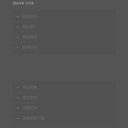
Quick Link
即時消息
學系簡介
師資陣容
教學研究
作品成果
學生園地
活動紀錄
表單規章下載