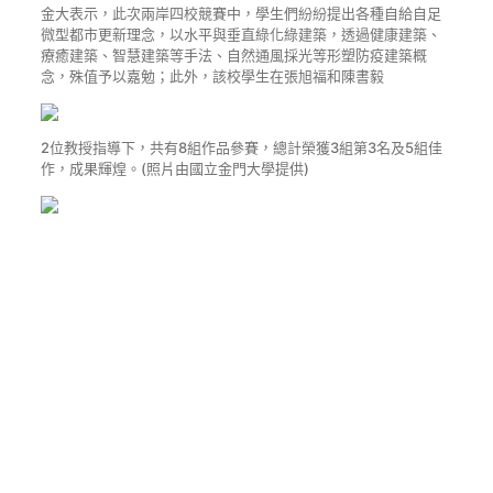
金大表示，此次兩岸四校競賽中，學生們紛紛提出各種自給自足
微型都市更新理念，以水平與垂直綠化綠建築，透過健康建築、
療癒建築、智慧建築等手法、自然通風採光等形塑防疫建築概
念，殊值予以嘉勉；此外，該校學生在張旭福和陳書毅
2位教授指導下，共有8組作品參賽，總計榮獲3組第3名及5組佳
作，成果輝煌。(照片由國立金門大學提供)