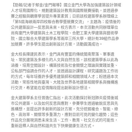
【勁報/記者于郁金/金門報導】國立金門大學為加強建築設計領域
人才培育國際化，規劃建築設計教育與國際競賽接軌，並透過參
賽之經驗與觀摩學習提升專業素質；日前該校建築學系辦理線上
「第5屆海峽兩岸四校聯合教學暨競賽交流」，主題為：疫情後的
公共建築設計—反思與未來。校方表示，本次活動共同辦理單位
尚有廈門大學建築與土木工程學院、合肥工業大學建築與藝術學
院、國立聯合大學建築學系等兩岸三所大學，總計有39組作品參
加競賽，許多學生提出創新設計方案，活動圓滿成功。
金大校長陳建民表示，金門具有豐富的傳統閩南聚落、軍事遺
址、常民建築及多樣化的人文與自然生態，該校建築學系以此為
涵養，培育空間設計、構築技術及社會關懷之理論與實踐並重、
公私部門協調合作的人才，並透過設計課程、研究議題及工作坊
的方式，每年培養許多優秀建築師和相關領域人才；盼透過本次
活動，常態性地與臺灣、大陸及世界各地建築相關學系與機構進
行交流，希望能在疫情階段提出創新設計想法。
金大建築學系主任曾逸仁指出，此次活動探討新冠肺炎疫情後城
市公共建築，以及如何反思與應對，參賽學生透過敏銳反思與先
進構想，並提出許多創新的設計方案，充分挖掘複合、智能、綠
色、高效率、關懷等多重潛力，應對目前可見的變化趨勢；這些
作品充分展現洞悉未來生活、工作、教育、社交方式的可能性，
重新詮釋人與自然和諧共生下快樂健康生活方式。