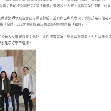
名得獎；參加植物園杯第7屆「筑景」景觀設計大賽，獲得第3名佳績，成
執照及實務界豐富經驗，並有傑出專業表現；例如該系張旭福老師參加2018 I
新競賽)榮獲「金牌」及2018第12屆波蘭國際發明展榮獲「銀牌」。
就多元人文景觀資源；此外，金門擁有豐富生態與建築遺產，對於建築保
學系是最好學習選擇。