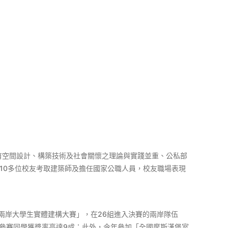
育空間設計、構築技術及社會關懷之理論與實踐並重、公私部
10多位校友考取建築師及擔任國家公職人員，校友職場表現
兩岸大學生實體建構大賽」，在26組進入決賽的兩岸隊伍
作，參賽同學獲獎率高達9成；此外，今年參加「全國摩斯漢堡室