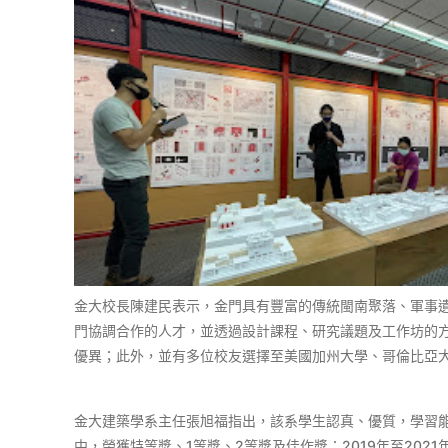
金大校長陳建民表示，金門具有豐富的傳統閩南聚落、軍事
門協調合作的人才，並透過設計課程、研究議題及工作坊的方
優異；此外，並有多位校友選擇至美國加州大學、哥倫比亞
金大建築學系主任張旭福指出，該系學生認真、優質，學習能
中，榮獲特等獎、1等獎、2等獎及佳作獎；2019年至20