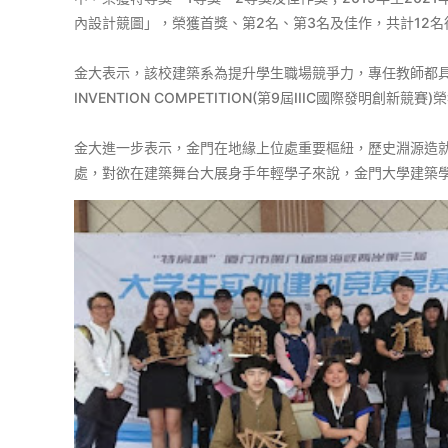
內設計競圖」，榮獲首獎、第2名、第3名及佳作，共計12
金大表示，該校建築系為提升學生職場競爭力，專任教師都具備建築師
INVENTION COMPETITION(第9屆IIIC國際發明創
金大進一步表示，金門在地緣上位處重要樞紐，歷史淵源造
處，對欲在建築舞台大展身手年輕學子來說，金門大學建築