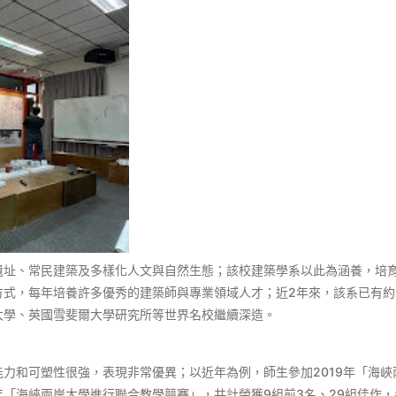
遺址、常民建築及多樣化人文與自然生態；該校建築學系以此為涵養，培
式，每年培養許多優秀的建築師與專業領域人才；近2年來，該系已有約
大學、英國雪斐爾大學研究所等世界名校繼續深造。
力和可塑性很強，表現非常優異；以近年為例，師生參加2019年「海峽
21年「海峽兩岸大學進行聯合教學競賽」，共計榮獲9組前3名、29組佳