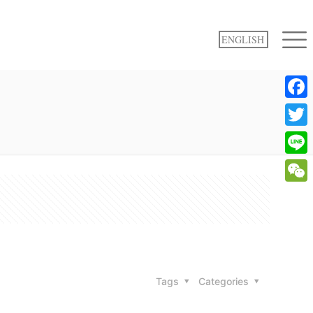
ENGLISH
Face
Twitte
Line
WeCh
Tags
Categories