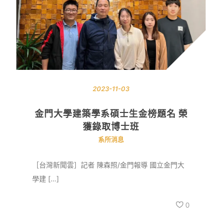
2023-11-03
金門大學建築學系碩士生金榜題名 榮
獲錄取博士班
系所消息
［台灣新聞雲］記者 陳森照/金門報導 國立金門大
學建 […]
0