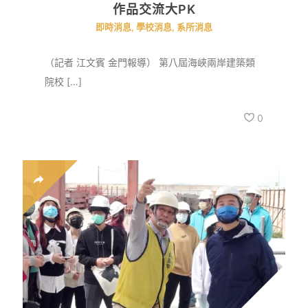
作品交流大PK
即時消息
,
學校消息
,
系所消息
（記者 江文賓 金門報導） 第八屆海峽兩岸建築類
院校 […]
0