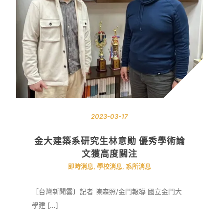
2023-03-17
金大建築系研究生林意勛 優秀學術論
文獲高度關注
即時消息
,
學校消息
,
系所消息
［台灣新聞雲〕記者 陳森照/金門報導 國立金門大
學建 […]