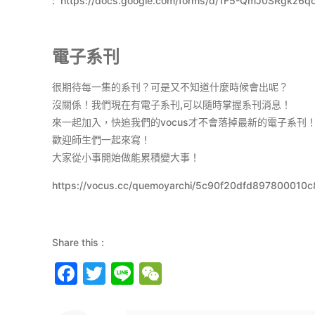
:
https://docs.google.com/forms/d/1F5-QmJ0SRgkz6q
電子系刊
很期待每一集的系刊？可是又不知道什麼時候會出呢？
沒關係！我們現在有電子系刊
,
可以隨時掌握系刊消息！
來一起加入，快追我們的vocus才不會落掉最新的電子系刊
歡迎師生們一起來寫！
大家從小事開始做能累積變大事！
https://vocus.cc/quemoyarchi/5c90f20dfd8978000
Share this :
Facebook
Twitter
Line
WeChat