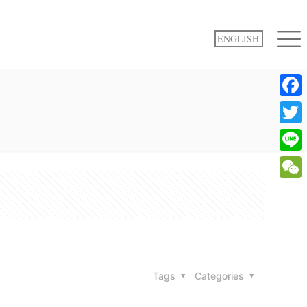
ENGLISH
Face
Twitte
Line
WeCh
Tags
Categories