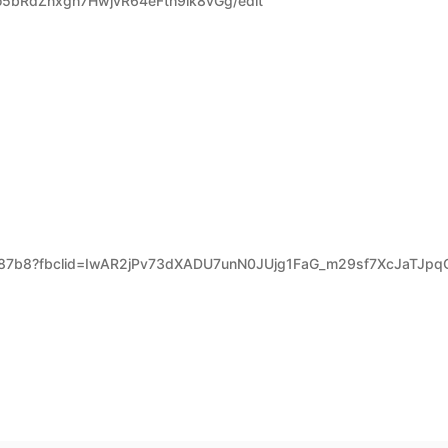
o5bRdZnxgh7HwjvR64eFth9lk8vGg/edit
！
10c87b8?fbclid=IwAR2jPv73dXADU7unN0JUjg1FaG_m29sf7XcJaTJ