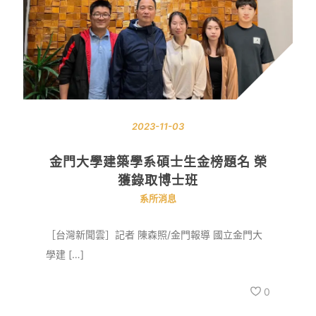
2023-11-03
金門大學建築學系碩士生金榜題名 榮
獲錄取博士班
系所消息
［台灣新聞雲］記者 陳森照/金門報導 國立金門大
學建 […]
0