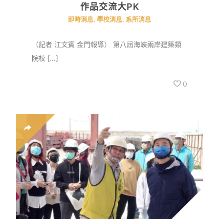
作品交流大PK
即時消息
,
學校消息
,
系所消息
（記者 江文賓 金門報導） 第八屆海峽兩岸建築類
院校 […]
0