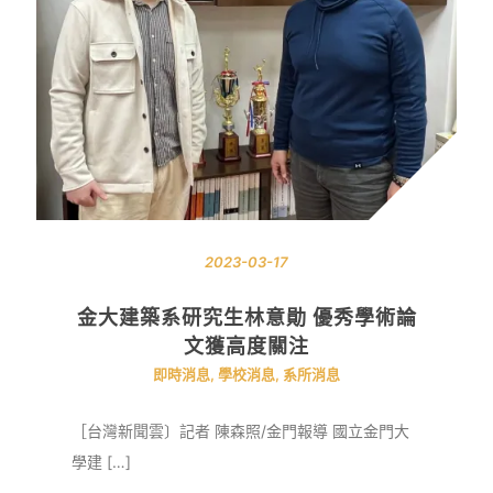
2023-03-17
金大建築系研究生林意勛 優秀學術論
文獲高度關注
即時消息
,
學校消息
,
系所消息
［台灣新聞雲〕記者 陳森照/金門報導 國立金門大
學建 […]