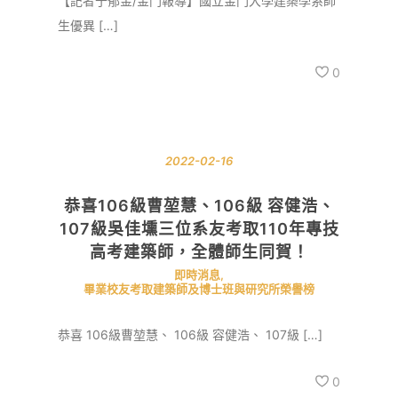
【記者于郁金/金門報導】國立金門大學建築學系師
生優異 […]
0
2022-02-16
恭喜106級曹堃慧、106級 容健浩、
107級吳佳壎三位系友考取110年專技
高考建築師，全體師生同賀！
即時消息
,
畢業校友考取建築師及博士班與研究所榮譽榜
恭喜 106級曹堃慧、 106級 容健浩、 107級 […]
0