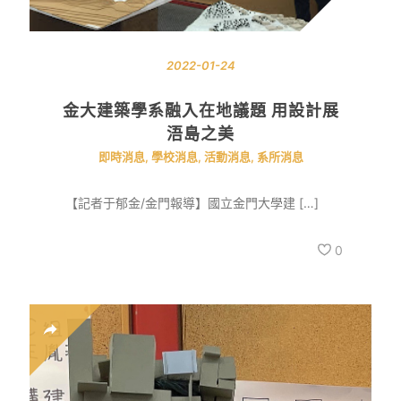
2022-01-24
金大建築學系融入在地議題 用設計展
浯島之美
即時消息
,
學校消息
,
活動消息
,
系所消息
【記者于郁金/金門報導】國立金門大學建 […]
0