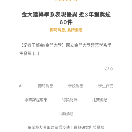
金大建築學系表現優異 近3年獲獎逾
60件
即時消息
,
系所消息
【記者于郁金/金門大學】國立金門大學建築學系學
生發揮 […]
0
All
即時消息
學校消息
學生作品
專業課程成果
得獎紀錄
比賽消息
活動消息
畢業校友考取建築師及博士班與研究所榮譽榜